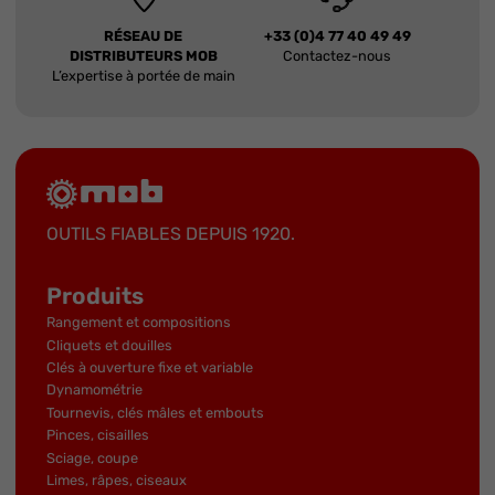
RÉSEAU DE
+33 (0)4 77 40 49 49
DISTRIBUTEURS MOB
Contactez-nous
L’expertise à portée de main
OUTILS FIABLES DEPUIS 1920.
Produits
Rangement et compositions
Cliquets et douilles
Clés à ouverture fixe et variable
Dynamométrie
Tournevis, clés mâles et embouts
Pinces, cisailles
Sciage, coupe
Limes, râpes, ciseaux