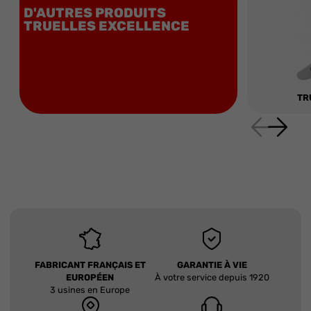
D'AUTRES PRODUITS
TRUELLES EXCELLENCE
TR
FABRICANT FRANÇAIS ET
GARANTIE À VIE
EUROPÉEN
À votre service depuis 1920
3 usines en Europe