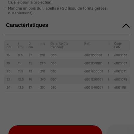
truelle pour la projection.
Manche en bois dur, labellisé FSC (issu de forêts gérées
durablement)..
Caractéristiques
L
l
D
g
Garantie (nb
Ref.
Code
cm
cm
cm
d'année)
EAN
16
8.5
27
210
G30
6001160001
1
6001033
18
11
31
290
G30
6001180001
1
6001057
20
11.5
33
310
G30
6001200001
1
6001071
22
12.5
35
340
G30
6001220001
1
6001095
24
13.5
37
370
G30
6001240001
1
6001118