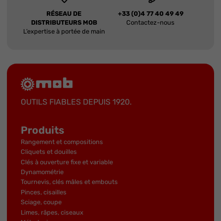
RÉSEAU DE
+33 (0)4 77 40 49 49
DISTRIBUTEURS MOB
Contactez-nous
L’expertise à portée de main
OUTILS FIABLES DEPUIS 1920.
Produits
Rangement et compositions
Cliquets et douilles
Clés à ouverture fixe et variable
Dynamométrie
Tournevis, clés mâles et embouts
Pinces, cisailles
Sciage, coupe
Limes, râpes, ciseaux