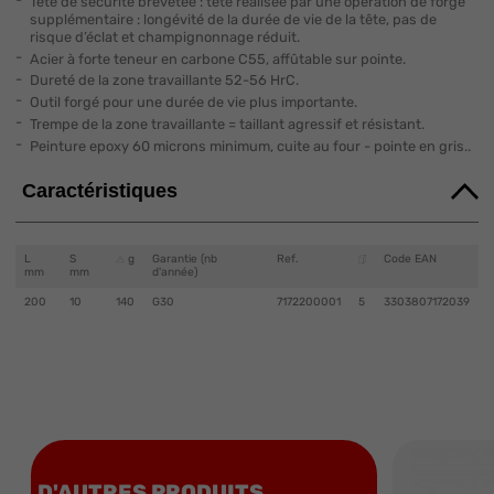
Tête de sécurite brevetée : tête réalisée par une opération de forge
supplémentaire : longévité de la durée de vie de la tête, pas de
risque d’éclat et champignonnage réduit.
Acier à forte teneur en carbone C55, affûtable sur pointe.
Dureté de la zone travaillante 52-56 HrC.
Outil forgé pour une durée de vie plus importante.
Trempe de la zone travaillante = taillant agressif et résistant.
Peinture epoxy 60 microns minimum, cuite au four - pointe en gris..
Caractéristiques
L
S
g
Garantie (nb
Ref.
Code EAN
mm
mm
d'année)
200
10
140
G30
7172200001
5
3303807172039
D'AUTRES PRODUITS