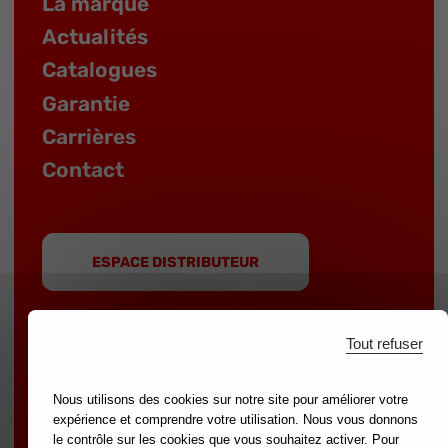
La marque
Actualités
Catalogues
Garantie
Carrières
Contact
ESPACE DISTRIBUTEUR
Tout refuser
Nous utilisons des cookies sur notre site pour améliorer votre
MOB est une marque du groupe
NOVALIA
|
expérience et comprendre votre utilisation. Nous vous donnons
Marques partenaires :
mondelin.fr
-
leborgne.fr
le contrôle sur les cookies que vous souhaitez activer. Pour