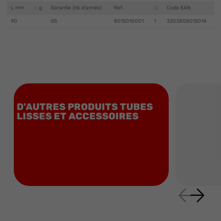
L mm
g
Garantie (nb d'année)
Ref.
Code EAN
90
G5
8015010001
1
3303808015014
D'AUTRES PRODUITS TUBES
LISSES ET ACCESSOIRES