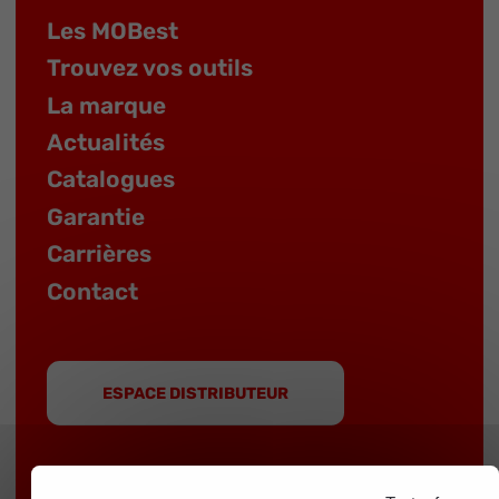
Les MOBest
Trouvez vos outils
La marque
Actualités
Catalogues
Garantie
Carrières
Contact
ESPACE DISTRIBUTEUR