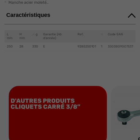
Manche acier moleté..
Caractéristiques
L
H
g
Garantie (nb
Ref.
Code EAN
mm
mm
d'année)
250
28
330
E
9285250101
1
3303809007537
D'AUTRES PRODUITS
CLIQUETS CARRÉ 3/8”