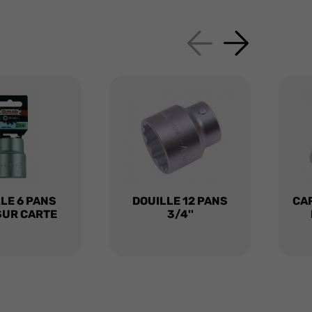
LE 6 PANS
DOUILLE 12 PANS
CA
 SUR CARTE
3/4''