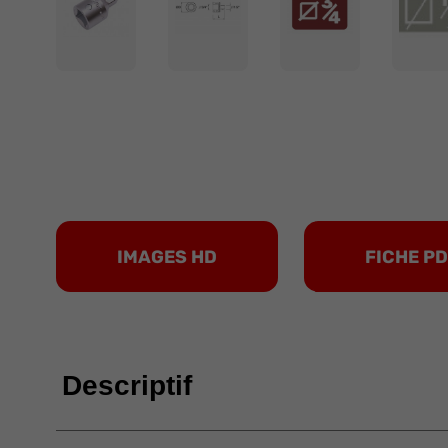
IMAGES HD
FICHE P
Descriptif