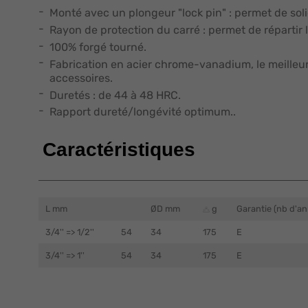
Monté avec un plongeur "lock pin" : permet de solida
Rayon de protection du carré : permet de répartir l
100% forgé tourné.
Fabrication en acier chrome-vanadium, le meilleur 
accessoires.
Duretés : de 44 à 48 HRC.
Rapport dureté/longévité optimum..
Caractéristiques
L mm
ØD mm
g
Garantie (nb d'an
3/4'' => 1/2''
54
34
175
E
3/4'' => 1''
54
34
175
E