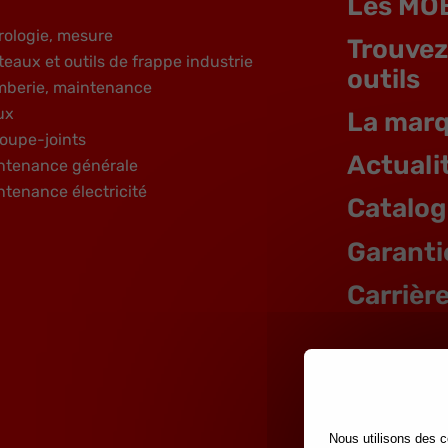
Les MO
rologie, mesure
Trouvez
teaux et outils de frappe industrie
outils
mberie, maintenance
ux
La mar
oupe-joints
Actuali
ntenance générale
ntenance électricité
Catalo
Garanti
Carrièr
Nous utilisons des c