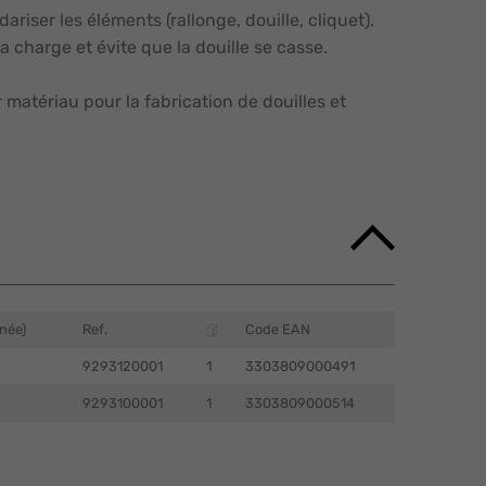
riser les éléments (rallonge, douille, cliquet).
a charge et évite que la douille se casse.
matériau pour la fabrication de douilles et
née)
Ref.
Code EAN
9293120001
1
3303809000491
9293100001
1
3303809000514