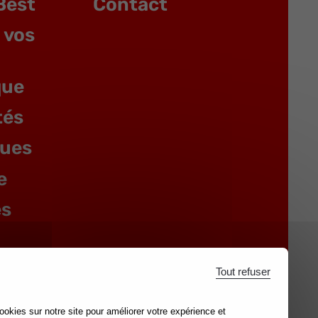
Best
Contact
 vos
que
tés
gues
e
es
Tout refuser
ookies sur notre site pour améliorer votre expérience et