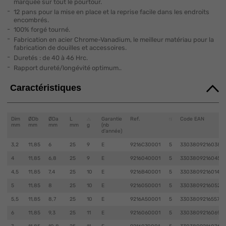
marquée sur tout le pourtour.
12 pans pour la mise en place et la reprise facile dans les endroits
encombrés.
100% forgé tourné.
Fabrication en acier Chrome-Vanadium, le meilleur matériau pour la
fabrication de douilles et accessoires.
Duretés : de 40 à 46 Hrc.
Rapport dureté/longévité optimum..
Caractéristiques
Dim
ØDb
ØDa
L
Garantie
Ref.
Code EAN
mm
mm
mm
mm
g
(nb
d'année)
3,2
11,85
6
25
9
E
9216C30001
5
3303809216038
4
11,85
6,8
25
9
E
9216040001
5
3303809216045
4,5
11,85
7,4
25
10
E
9216B40001
5
3303809216014
5
11,85
8
25
10
E
9216050001
5
3303809216052
5,5
11,85
8,7
25
10
E
9216A50001
5
3303809216557
6
11,85
9,3
25
11
E
9216060001
5
3303809216069