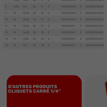
7
11,85
10,8
25
11
E
9216070001
5
3303809216076
8
11,85
11,5
25
11
E
9216080001
5
3303809216083
9
12
12,85
25
12
E
9216090001
5
3303809216090
10
12
14,35
25
17
E
9216100001
5
3303809216106
11
14
15,85
25
17
E
9216110001
5
3303809216113
12
14
16,85
25
18
E
9216120001
5
3303809216120
13
14
17,85
25
24
E
9216130001
5
3303809216137
14
14
19,7
25
28
E
9216140001
5
3303809216144
D'AUTRES PRODUITS
CLIQUETS CARRÉ 1/4”