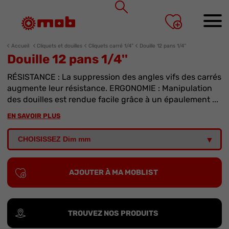
Panneau de gestion des cookies
Accueil
Cliquets et douilles
Cliquets carré 1/4”
Douille 12 pans 1/4''
Douille 12 pans 1/4''
RÉSISTANCE : La suppression des angles vifs des carrés
augmente leur résistance. ERGONOMIE : Manipulation
des douilles est rendue facile grâce à un épaulement ...
EN SAVOIR PLUS
AJOUTER À MA MOBLIST
TROUVEZ NOS PRODUITS