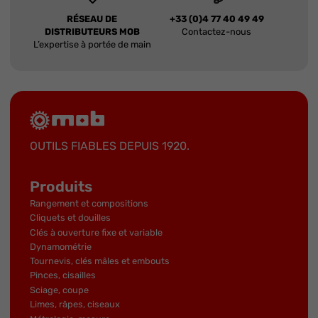
RÉSEAU DE
+33 (0)4 77 40 49 49
DISTRIBUTEURS MOB
Contactez-nous
L’expertise à portée de main
OUTILS FIABLES DEPUIS 1920.
Produits
Rangement et compositions
Cliquets et douilles
Clés à ouverture fixe et variable
Dynamométrie
Tournevis, clés mâles et embouts
Pinces, cisailles
Sciage, coupe
Limes, râpes, ciseaux