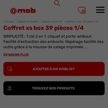
Panneau de gestion des cookies
Accueil
Cliquets et douilles
Cliquets carré 1/4”
Coffret xs box 39 pièces 1/4
Coffret xs box 39 pièces 1/4
SIMPLICITÉ : 1 clé 2 en 1: cliquet et porte-embout.
Facilité d'extraction des embouts. Repérage facilité des
outils grâce à la mousse de calage imprimée. ...
EN SAVOIR PLUS
AJOUTER À MA MOBLIST
TROUVEZ NOS PRODUITS