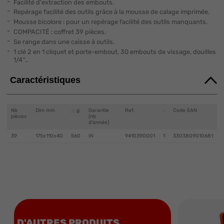
Facilité d'extraction des embouts.
Repérage facilité des outils grâce à la mousse de calage imprimée.
Mousse bicolore : pour un repérage facilité des outils manquants.
COMPACITÉ : coffret 39 pièces.
Se range dans une caisse à outils.
1 clé 2 en 1 cliquet et porte-embout, 30 embouts de vissage, douilles
1/4''..
Caractéristiques
Nb
Dim mm
g
Garantie
Ref.
Code EAN
pièces
(nb
d'année)
39
175x110x40
560
IN
9410390001
1
3303809010681
D'AUTRES PRODUITS