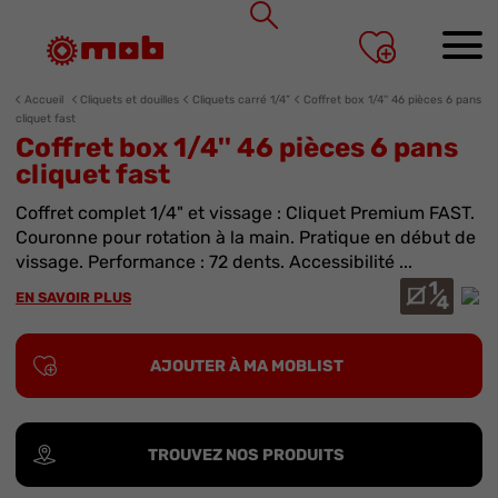
Panneau de gestion des cookies
Accueil
Cliquets et douilles
Cliquets carré 1/4”
Coffret box 1/4'' 46 pièces 6 pans
cliquet fast
Coffret box 1/4'' 46 pièces 6 pans
cliquet fast
Coffret complet 1/4" et vissage : Cliquet Premium FAST.
Couronne pour rotation à la main. Pratique en début de
vissage. Performance : 72 dents. Accessibilité ...
EN SAVOIR PLUS
AJOUTER À MA MOBLIST
TROUVEZ NOS PRODUITS