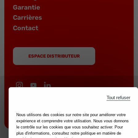
Garantie
Carrières
Contact
ESPACE DISTRIBUTEUR
Tout refuser
MOB est une marque du groupe
NOVALIA
|
Marques partenaires :
mondelin.fr
-
leborgne.fr
Nous utilisons des cookies sur notre site pour améliorer votre
Mentions légales
expérience et comprendre votre utilisation. Nous vous donnons
le contrôle sur les cookies que vous souhaitez activer. Pour
plus d'informations, consultez notre politique en matière de