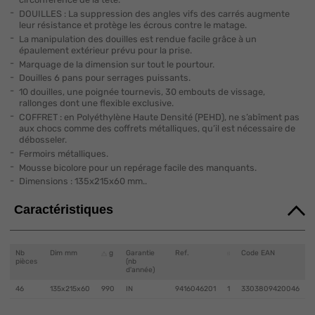
DOUILLES : La suppression des angles vifs des carrés augmente
leur résistance et protège les écrous contre le matage.
La manipulation des douilles est rendue facile grâce à un
épaulement extérieur prévu pour la prise.
Marquage de la dimension sur tout le pourtour.
Douilles 6 pans pour serrages puissants.
10 douilles, une poignée tournevis, 30 embouts de vissage,
rallonges dont une flexible exclusive.
COFFRET : en Polyéthylène Haute Densité (PEHD), ne s’abîment pas
aux chocs comme des coffrets métalliques, qu’il est nécessaire de
débosseler.
Fermoirs métalliques.
Mousse bicolore pour un repérage facile des manquants.
Dimensions : 135x215x60 mm..
Caractéristiques
Nb
Dim mm
g
Garantie
Ref.
Code EAN
pièces
(nb
d'année)
46
135x215x60
990
IN
9416046201
1
3303809420046