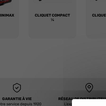
MINIMAX
CLIQUET COMPACT
CLIQUET
¼
GARANTIE À VIE
RÉSEAU DE DISTRIBUTE
tre service depuis 1920
L’expertise à portée de