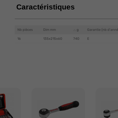
Caractéristiques
Nb pièces
Dim mm
g
Garantie (nb d'anné
16
135x215x60
740
E