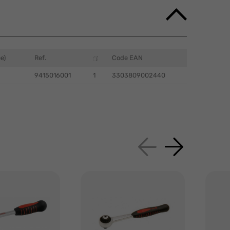
e)
Ref.
Code EAN
9415016001
1
3303809002440