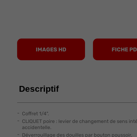
IMAGES HD
FICHE P
Descriptif
Coffret 1/4".
CLIQUET poire : levier de changement de sens intég
accidentelle.
Déverrouillage des douilles par bouton poussoir.