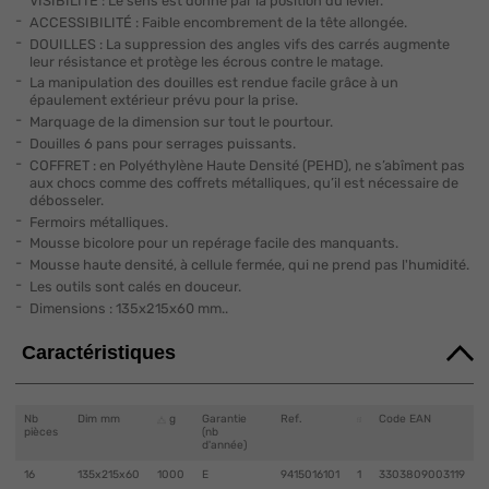
VISIBILITÉ : Le sens est donné par la position du levier.
ACCESSIBILITÉ : Faible encombrement de la tête allongée.
DOUILLES : La suppression des angles vifs des carrés augmente
leur résistance et protège les écrous contre le matage.
La manipulation des douilles est rendue facile grâce à un
épaulement extérieur prévu pour la prise.
Marquage de la dimension sur tout le pourtour.
Douilles 6 pans pour serrages puissants.
COFFRET : en Polyéthylène Haute Densité (PEHD), ne s’abîment pas
aux chocs comme des coffrets métalliques, qu’il est nécessaire de
débosseler.
Fermoirs métalliques.
Mousse bicolore pour un repérage facile des manquants.
Mousse haute densité, à cellule fermée, qui ne prend pas l'humidité.
Les outils sont calés en douceur.
Dimensions : 135x215x60 mm..
Caractéristiques
Nb
Dim mm
g
Garantie
Ref.
Code EAN
pièces
(nb
d'année)
16
135x215x60
1000
E
9415016101
1
3303809003119