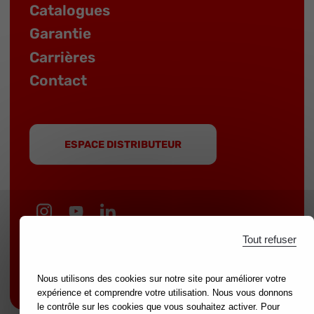
Catalogues
Garantie
Carrières
Contact
ESPACE DISTRIBUTEUR
Tout refuser
MOB est une marque du groupe
NOVALIA
|
Marques partenaires :
mondelin.fr
-
leborgne.fr
Nous utilisons des cookies sur notre site pour améliorer votre
Mentions légales
expérience et comprendre votre utilisation. Nous vous donnons
le contrôle sur les cookies que vous souhaitez activer. Pour