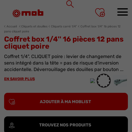
Panneau de gestion des cookies
Accueil
Cliquets et douilles
Cliquets carré 1/4”
Coffret box 1/4'' 16 pièces 12
pans cliquet poire
Coffret box 1/4'' 16 pièces 12 pans
cliquet poire
Coffret 1/4". CLIQUET poire : levier de changement de
sens intégré dans la tête = pas de risque d'inversion
accidentelle. Déverrouillage des douilles par bouton ...
EN SAVOIR PLUS
AJOUTER À MA MOBLIST
TROUVEZ NOS PRODUITS