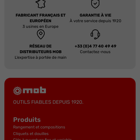
FABRICANT FRANÇAIS ET
GARANTIE À VIE
EUROPÉEN
À votre service depuis 1920
3 usines en Europe
RÉSEAU DE
+33 (0)4 77 40 49 49
DISTRIBUTEURS MOB
Contactez-nous
L’expertise à portée de main
OUTILS FIABLES DEPUIS 1920.
Produits
Rangement et compositions
Cliquets et douilles
Clés à ouverture fixe et variable