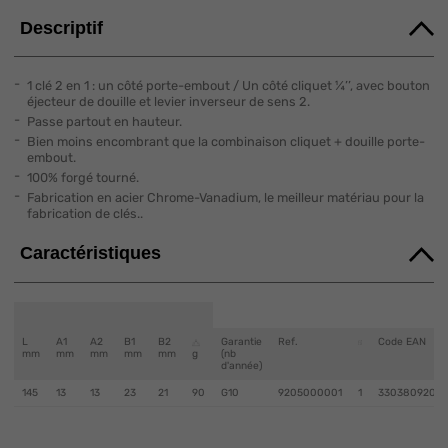
Descriptif
1 clé 2 en 1 : un côté porte-embout / Un côté cliquet ¼’’, avec bouton
éjecteur de douille et levier inverseur de sens 2.
Passe partout en hauteur.
Bien moins encombrant que la combinaison cliquet + douille porte-
embout.
100% forgé tourné.
Fabrication en acier Chrome-Vanadium, le meilleur matériau pour la
fabrication de clés..
Caractéristiques
L
A1
A2
B1
B2
Garantie
Ref.
Code EAN
mm
mm
mm
mm
mm
g
(nb
d'année)
145
13
13
23
21
90
G10
9205000001
1
33038092050