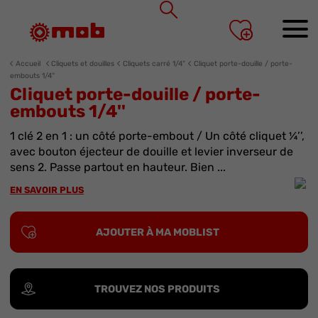
Panneau de gestion des cookies
Accueil
Cliquets et douilles
Cliquets carré 1/4”
Cliquet porte-douille / porte-
embouts 1/4''
Cliquet porte-douille / porte-
embouts 1/4''
1 clé 2 en 1 : un côté porte-embout / Un côté cliquet ¼’’,
avec bouton éjecteur de douille et levier inverseur de
sens 2. Passe partout en hauteur. Bien ...
EN SAVOIR PLUS
AJOUTER À MA MOBLIST
TROUVEZ NOS PRODUITS