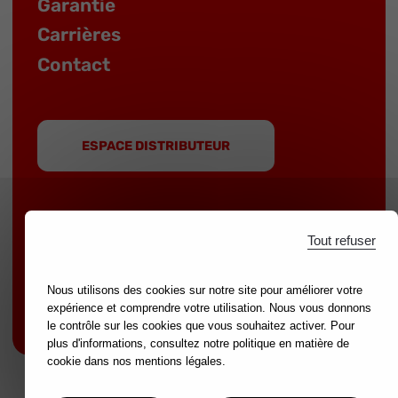
Garantie
Carrières
Contact
ESPACE DISTRIBUTEUR
Tout refuser
MOB est une marque du groupe
NOVALIA
|
Marques partenaires :
mondelin.fr
-
leborgne.fr
Nous utilisons des cookies sur notre site pour améliorer votre
expérience et comprendre votre utilisation. Nous vous donnons
Mentions légales
le contrôle sur les cookies que vous souhaitez activer. Pour
plus d'informations, consultez notre politique en matière de
cookie dans nos mentions légales.