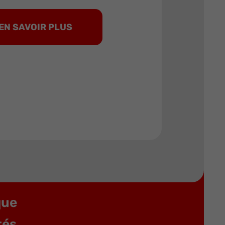
EN SAVOIR PLUS
OUTILS FIABLES DEPUIS 1920.
Best
Contact
 vos
que
tés