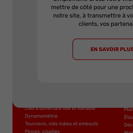
mettre de côté pour une proch
notre site, à transmettre à v
clients, vos partena
EN SAVOIR PLU
Produits
Rangement et compositions
Mét
Cliquets et douilles
Mar
Clés à ouverture fixe et variable
Plo
Dynamométrie
Éta
Tournevis, clés mâles et embouts
Déc
Pinces, cisailles
Mai