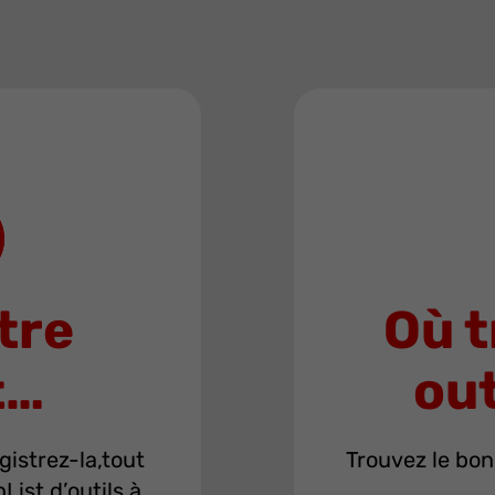
tre
Où t
t…
out
gistrez-la,tout
Trouvez le bon
ist d’outils à