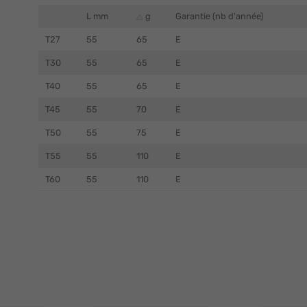
L mm
g
Garantie (nb d'année)
T27
55
65
E
T30
55
65
E
T40
55
65
E
T45
55
70
E
T50
55
75
E
T55
55
110
E
T60
55
110
E