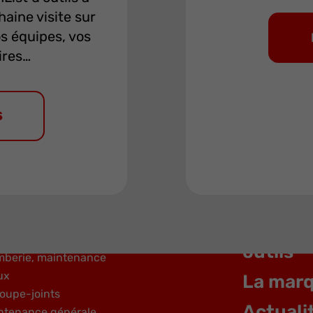
aine visite sur
os équipes, vos
ires…
S
Les MO
rologie, mesure
Trouvez
teaux et outils de frappe industrie
outils
mberie, maintenance
ux
La mar
oupe-joints
Actuali
ntenance générale