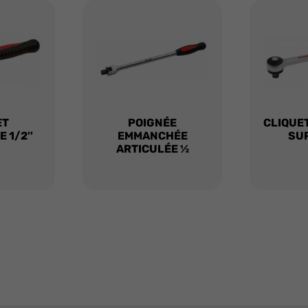
ET
POIGNÉE
CLIQUET 
 1/2''
EMMANCHÉE
SU
ARTICULÉE ½