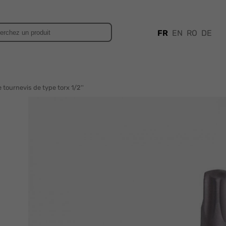
FR
EN
RO
DE
e tournevis de type torx 1/2''