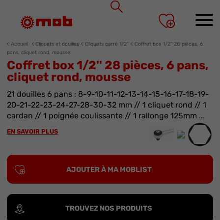
Panneau de gestion des cookies
Accueil
Cliquets et douilles
Cliquets carré 1/2”
Coffret box 1/2'' 28 pièces, 6
pans, cliquet rond, mousse
Coffret box 1/2'' 28 pièces, 6 pans,
cliquet rond, mousse
21 douilles 6 pans : 8-9-10-11-12-13-14-15-16-17-18-19-
20-21-22-23-24-27-28-30-32 mm // 1 cliquet rond // 1
cardan // 1 poignée coulissante // 1 rallonge 125mm ...
EN SAVOIR PLUS
AJOUTER À MA MOBLIST
TROUVEZ NOS PRODUITS