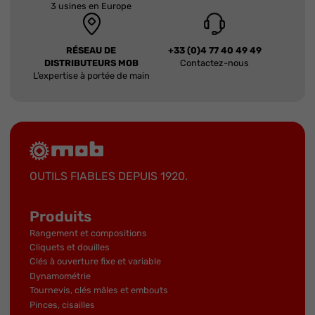
3 usines en Europe
RÉSEAU DE
+33 (0)4 77 40 49 49
DISTRIBUTEURS MOB
Contactez-nous
L’expertise à portée de main
OUTILS FIABLES DEPUIS 1920.
Produits
Rangement et compositions
Cliquets et douilles
Clés à ouverture fixe et variable
Dynamométrie
Tournevis, clés mâles et embouts
Pinces, cisailles