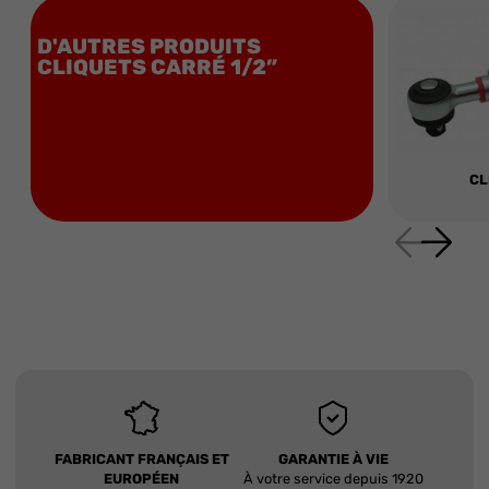
D'AUTRES PRODUITS
CLIQUETS CARRÉ 1/2”
CL
FABRICANT FRANÇAIS ET
GARANTIE À VIE
EUROPÉEN
À votre service depuis 1920