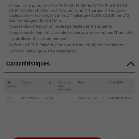
21 douilles 6 pans : 8-9-10-11-12-13-14-15-16-17-18-19-20-21-22-
23-24-27-28-30-32 mm // 1 cliquet rond // 1 cardan // 1 poignée
coulissante // 1 rallonge 125mm // 1 rallonge Click'hold 280mm // 2
douilles bougies 16 et 21 mm.
Mousse bicolore pour un repérage facile des manquants.
Mousse haute densité, à cellule fermée, qui ne prend pas l'humidité.
Les outils sont calés en douceur.
Coffret en PEHD Polyéthylène haute Densité, léger et résistant.
Fermoirs métalliques très résistants..
Caractéristiques
Nb
Dim mm
g
Garantie
Ref.
Code EAN
pièces
(nb
d'année)
28
405x225x60
4520
E
9436028001
1
3303809011725