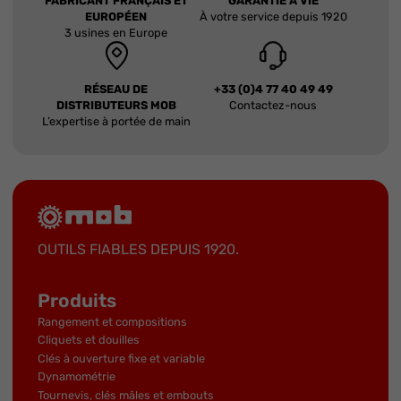
FABRICANT FRANÇAIS ET
GARANTIE À VIE
EUROPÉEN
À votre service depuis 1920
3 usines en Europe
RÉSEAU DE
+33 (0)4 77 40 49 49
DISTRIBUTEURS MOB
Contactez-nous
L’expertise à portée de main
OUTILS FIABLES DEPUIS 1920.
Produits
Rangement et compositions
Cliquets et douilles
Clés à ouverture fixe et variable
Dynamométrie
Tournevis, clés mâles et embouts