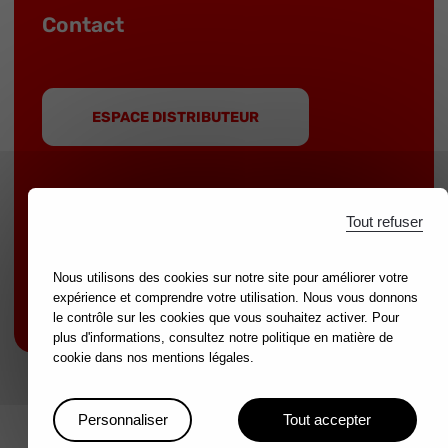
Contact
ESPACE DISTRIBUTEUR
Tout refuser
MOB est une marque du groupe
NOVALIA
|
Nous utilisons des cookies sur notre site pour améliorer votre
Marques partenaires :
mondelin.fr
-
leborgne.fr
expérience et comprendre votre utilisation. Nous vous donnons
Mentions légales
le contrôle sur les cookies que vous souhaitez activer. Pour
plus d'informations, consultez notre politique en matière de
cookie dans nos mentions légales.
Personnaliser
Tout accepter