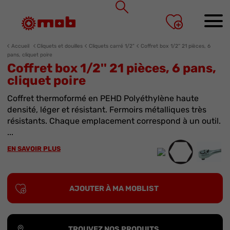
Panneau de gestion des cookies
Accueil
Cliquets et douilles
Cliquets carré 1/2”
Coffret box 1/2'' 21 pièces, 6
pans, cliquet poire
Coffret box 1/2'' 21 pièces, 6 pans,
cliquet poire
Coffret thermoformé en PEHD Polyéthylène haute
densité, léger et résistant. Fermoirs métalliques très
résistants. Chaque emplacement correspond à un outil.
...
EN SAVOIR PLUS
AJOUTER À MA MOBLIST
TROUVEZ NOS PRODUITS