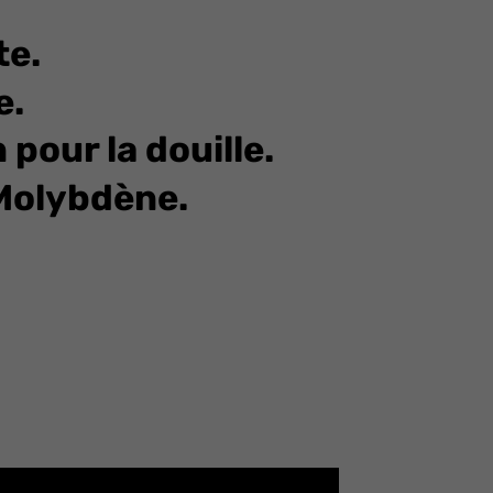
te.
e.
pour la douille.
Molybdène.