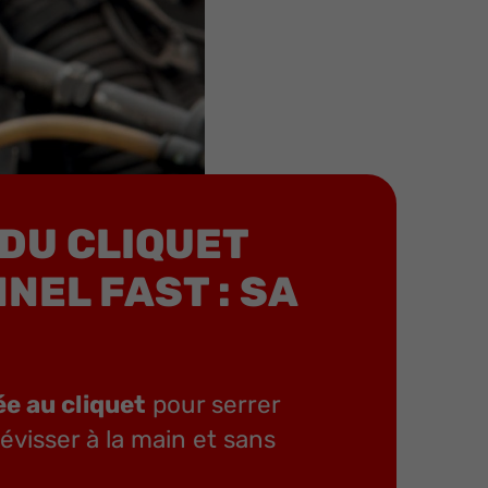
 DU CLIQUET
NEL FAST : SA
e au cliquet
pour serrer
évisser à la main et sans