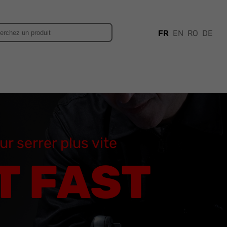
FR
EN
RO
DE
r serrer plus vite
T FAST