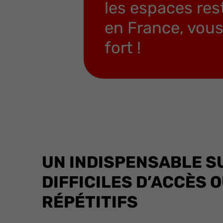
les espaces res
en France, vous 
fort !
UN INDISPENSABLE S
DIFFICILES D’ACCÈS 
RÉPÉTITIFS