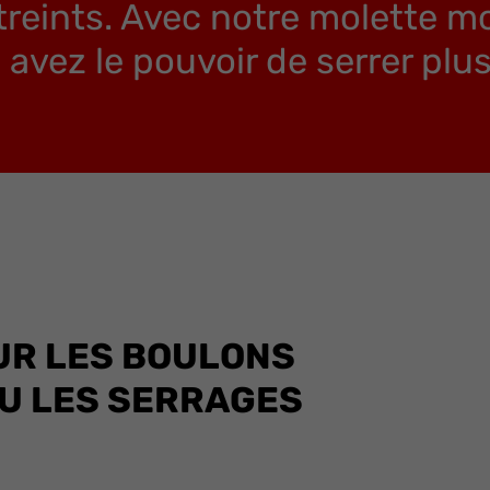
treints. Avec notre molette 
avez le pouvoir de serrer plus
UR LES BOULONS
OU LES SERRAGES