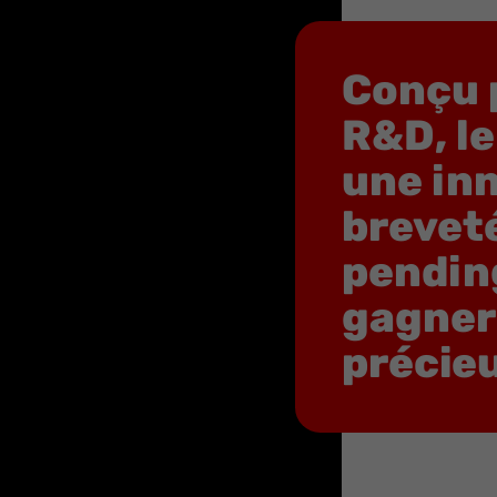
Conçu 
R&D, le
une in
brevet
pending
gagner
précieu